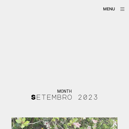
Skip
ope
Má-
MENU
to
sid
Criação
content
MONTH
Setembro 2023