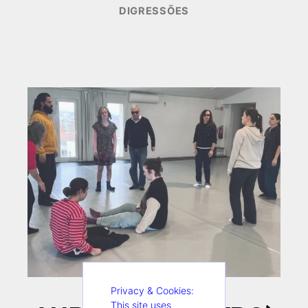
DEZEMBRO
DIGRESSÕES
17,
2025
Privacy & Cookies:
This site uses