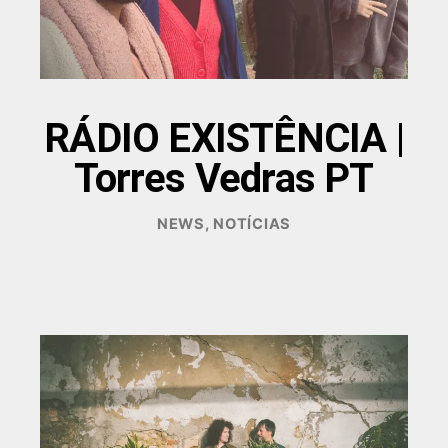
RÁDIO EXISTÊNCIA |
Torres Vedras PT
DEZEMBRO
NEWS
,
NOTÍCIAS
17,
2025