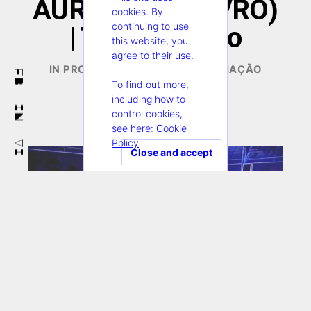
AURORA (ou LIVRO)
cookies. By
continuing to use
| Teatro Viriato
this website, you
agree to their use.
DEZEMBRO
IN PROCESS
,
PROJECTOS EM CRIAÇÃO
FB
15,
To find out more,
including how to
2025
IN
control cookies,
see here:
Cookie
Policy
VI