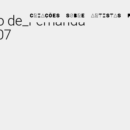
o de_Fernanda
CRIAÇÕES
S0BRE
ARTISTAS
07