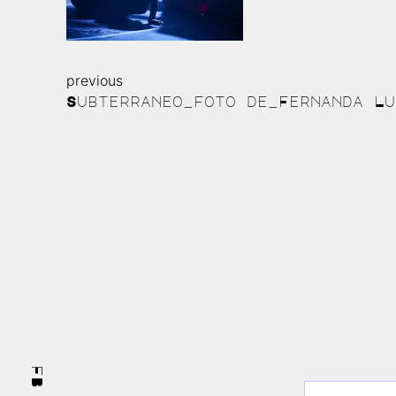
previous
Continue
Subterraneo_foto de_Fernanda Lu
Reading
FB