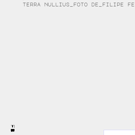
Continue
terra nullius_foto de_filipe fe
Reading
FB