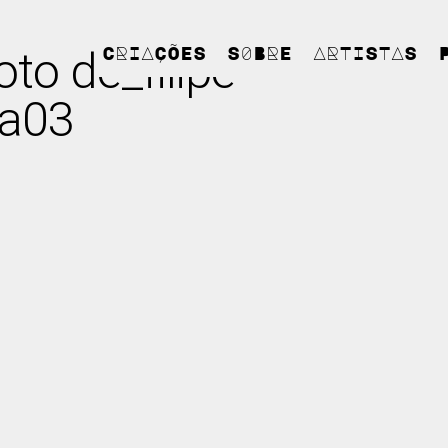
oto de_filipe
CRIAÇÕES
S0BRE
ARTISTAS
ra03