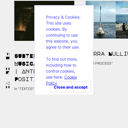
Privacy & Cookies:
This site uses
cookies. By
continuing to use
this website, you
agree to their use.
Terra Nulli
FB
SUBTERRÂNEO, UM
To find out more,
In "IN PROCESS"
MUSICAL OBSCURO
including how to
IN
control cookies,
| Antro
see here:
Cookie
Positivo
Policy
VI
In "TEXTOS"