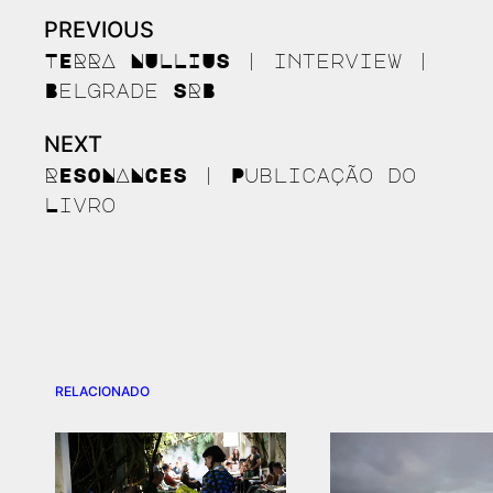
PREVIOUS
Continue
Reading
TERRA NULLIUS | interview |
Belgrade SRB
NEXT
RESONANCES | Publicação do
Livro
RELACIONADO