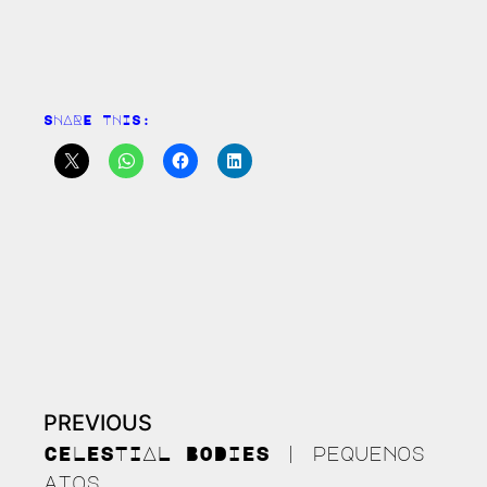
SHARE THIS:
PREVIOUS
Continue
Reading
CELESTIAL BODIES | pequenos
atos